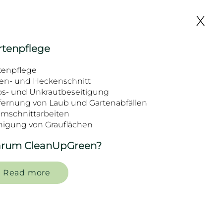
X
rtenpflege
tenpflege
en- und Heckenschnitt
s- und Unkrautbeseitigung
fernung von Laub und Gartenabfällen
mschnittarbeiten
nigung von Grauflächen
rum CleanUpGreen?
Read more